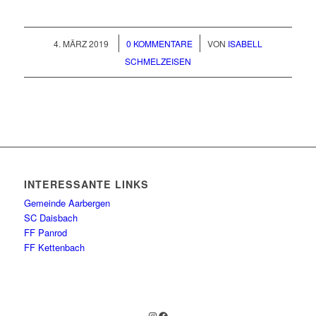
/
/
4. MÄRZ 2019
0 KOMMENTARE
VON
ISABELL
SCHMELZEISEN
INTERESSANTE LINKS
Gemeinde Aarbergen
SC Daisbach
FF Panrod
FF Kettenbach
Feuerwehr Daisbach Instagram
Facebook