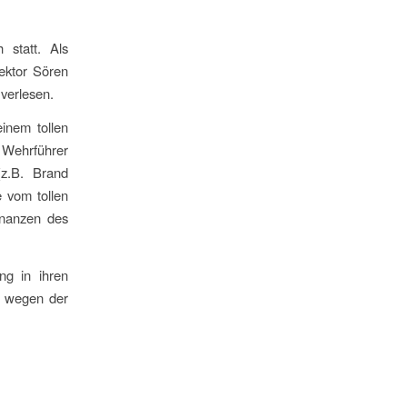
statt. Als
ektor Sören
verlesen.
inem tollen
 Wehrführer
(z.B. Brand
 vom tollen
inanzen des
g in ihren
n wegen der