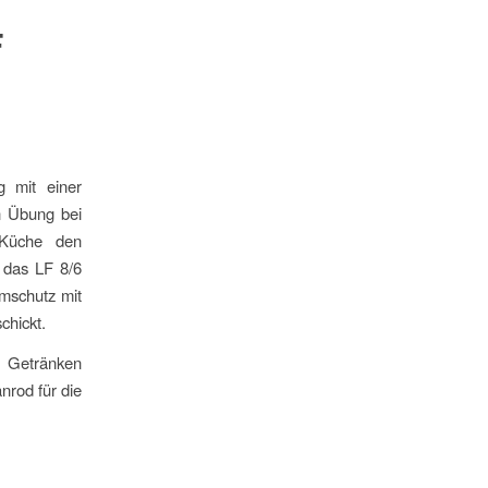
F
 mit einer
n Übung bei
 Küche den
 das LF 8/6
mschutz mit
chickt.
n Getränken
nrod für die