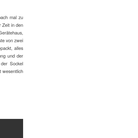
bach mal zu
 Zeit in den
Gerätehaus,
ste von zwei
packt, alles
ung und der
 der Sockel
t wesentlich
.