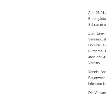
Am 28.01.
Ehrengäste
Schramm be
Zum Einen 
Vereinsaus
Dominik Gi
Bürgerhaus
Jahr der J
Vereins.
Yannic Sc
Feuerwehr 
höchsten Üb
Die Versamm