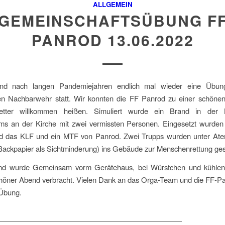
ALLGEMEIN
GEMEINSCHAFTSÜBUNG F
PANROD 13.06.2022
and nach langen Pandemiejahren endlich mal wieder eine Übung
en Nachbarwehr statt. Wir konnten die FF Panrod zu einer schöne
tter willkommen heißen. Simuliert wurde ein Brand in der
ums an der Kirche mit zwei vermissten Personen. Eingesetzt wurden
d das KLF und ein MTF von Panrod. Zwei Trupps wurden unter Ate
ackpapier als Sichtminderung) ins Gebäude zur Menschenrettung ges
nd wurde Gemeinsam vorm Gerätehaus, bei Würstchen und kühle
höner Abend verbracht. Vielen Dank an das Orga-Team und die FF-Pa
Übung.