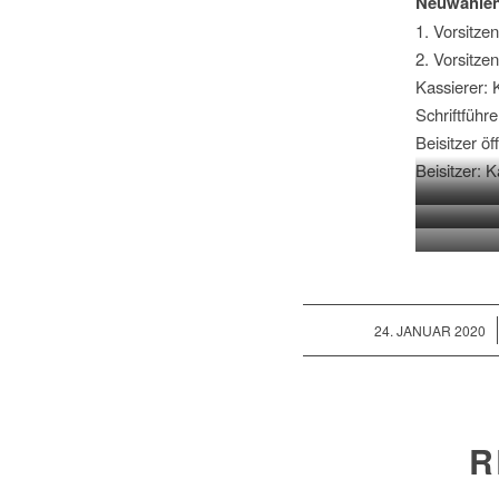
Neuwahlen
1. Vorsitzen
2. Vorsitze
Kassierer: 
Schriftführ
Beisitzer ö
Beisitzer: 
Andreas Kr
R
Beförder
V
/
24. JANUAR 2020
R