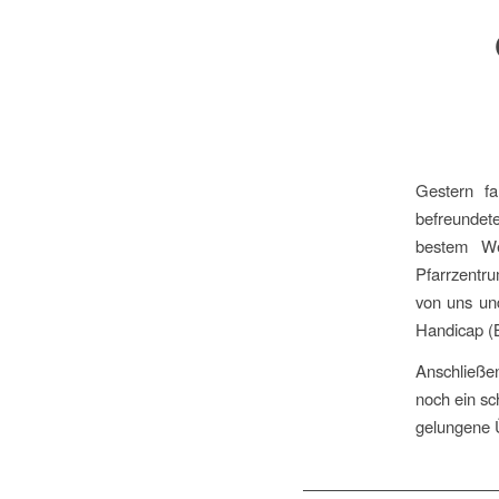
Gestern f
befreundet
bestem We
Pfarrzentr
von uns un
Handicap (B
Anschließe
noch ein sc
gelungene 