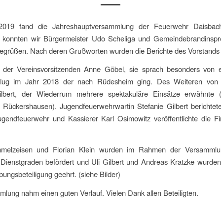
2019 fand die Jahreshauptversammlung der Feuerwehr Daisbach 
 konnten wir Bürgermeister Udo Scheliga und Gemeindebrandinspr
grüßen. Nach deren Grußworten wurden die Berichte des Vorstands 
der Vereinsvorsitzenden Anne Göbel, sie sprach besonders von e
flug im Jahr 2018 der nach Rüdesheim ging. Des Weiteren von
lbert, der Wiederrum mehrere spektakuläre Einsätze erwähnte 
 Rückershausen). Jugendfeuerwehrwartin Stefanie Gilbert berichtete
ugendfeuerwehr und Kassierer Karl Osimowitz veröffentlichte die F
hmelzeisen und Florian Klein wurden im Rahmen der Versammlun
Dienstgraden befördert und Uli Gilbert und Andreas Kratzke wurde
ungsbeteiligung geehrt. (siehe Bilder)
lung nahm einen guten Verlauf. Vielen Dank allen Beteiligten.