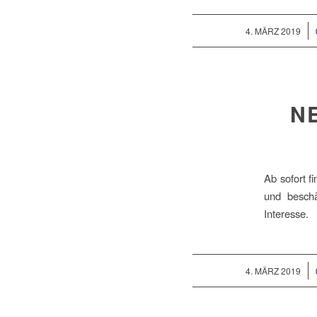
/
4. MÄRZ 2019
N
Ab sofort f
und beschä
Interesse.
/
4. MÄRZ 2019